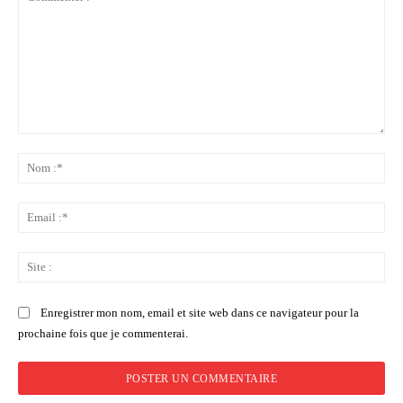
Commenter
:
No
:*
Ema
:*
Sit
:
Enregistrer mon nom, email et site web dans ce navigateur pour la
prochaine fois que je commenterai.