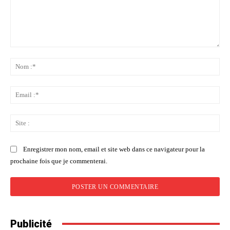
Commenter
:
No
:*
Ema
:*
Sit
:
Enregistrer mon nom, email et site web dans ce navigateur pour la
prochaine fois que je commenterai.
Publicité