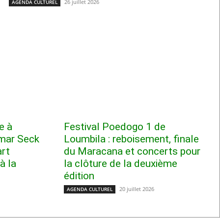
26 juillet 2026
AGENDA CULTUREL
e à
Festival Poedogo 1 de
mar Seck
Loumbila : reboisement, finale
art
du Maracana et concerts pour
à la
la clôture de la deuxième
édition
20 juillet 2026
AGENDA CULTUREL