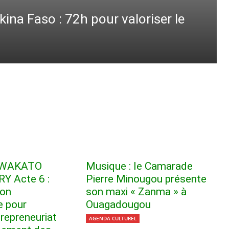
na Faso : 72h pour valoriser le
r WAKATO
Musique : le Camarade
Y Acte 6 :
Pierre Minougou présente
ion
son maxi « Zanma » à
e pour
Ouagadougou
trepreneuriat
AGENDA CULTUREL