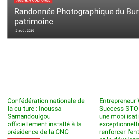
AGENDA CULTUREL
Randonnée Photographique du Burki
patrimoine
3 août 2026
Confédération nationale de
Entrepreneu
la culture : Inoussa
Success STOR
Samandoulgou
une mobilisat
officiellement installé à la
exceptionnell
présidence de la CNC
renforcer l’en