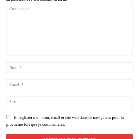
Commenter
:
No
:*
Ema
:*
Sit
:
Enregistrer mon nom, email et site web dans ce navigateur pour la
prochaine fois que je commenterai.