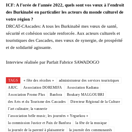
ICF: A l’orée de l’année 2022, quels sont vos vœux à l’endroit
des Burkinabè en particulier les acteurs du monde culturel de
votre région ?
DRCAT-CAscades: A tous les Burkinabè mes vœux de santé,
sécurité et cohésion sociale renforcée. Aux acteurs culturels et
touristiques des Cascades, mes vœux de synergie, de prospérité
et de solidarité agissante.
Interview réalisée par Parfait Fabrice SAWADOGO
TAGS
« fête des récoltes »
administrateur des services touristiques
ARJC.
Association DOREMIFA
Association Kadiana
Association Promo Plus
Banfora
Boukary MALGOUBRI
des Arts et du Tourisme des Cascades
Directeur Régional de la Culture
l’art culinaire; la vannerie
l’association belle music; les journées « Yeguekou »
la commission Justice et Paix de Banfora
la fête de la musique
la journée de la parenté à plaisanterie
la journée des communautés