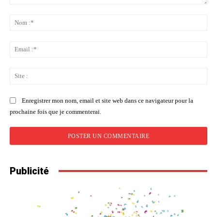
Commenter
:
No
:*
Ema
:*
Sit
:
Enregistrer mon nom, email et site web dans ce navigateur pour la
prochaine fois que je commenterai.
Publicité