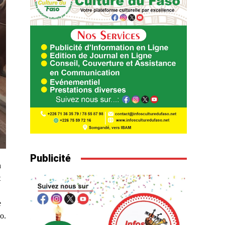
Publicité
n
t
e
o.