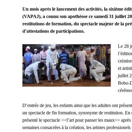
Un mois après le lancement des activités, la sixième édi
(VAPAJ), a connu son apothéose ce samedi 31 juillet 2
restitutions de formation, du spectacle majeur de la pr
d’attestations de participations.
Le 28 j
l’éditi
créatio
et arti
juillet
Bobo-Di
cérémon
D’entrée de jeu, les enfants ainsi que les adultes ont prése
un spectacle de fin formation, synonyme de restitution. En e
présenté le spectacle <<l’art pour panser les maux>> après 
semaines consacrées à la création, les artistes professionels 