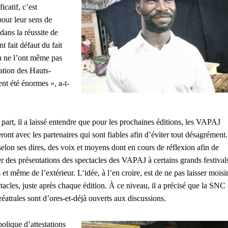
icatif, c’est
 pour leur sens de
dans la réussite de
t fait défaut du fait
ou ne l’ont même pas
ation des Hauts-
nt été énormes », a-t-
 part, il a laissé entendre que pour les prochaines éditions, les VAPAJ
eront avec les partenaires qui sont fiables afin d’éviter tout désagrément.
selon ses dires, des voix et moyens dont en cours de réflexion afin de
r des présentations des spectacles des VAPAJ à certains grands festival
et même de l’extérieur. L’idée, à l’en croire, est de ne pas laisser moisi
ctacles, juste après chaque édition. À ce niveau, il a précisé que la SNC 
réatrales sont d’ores-et-déjà ouverts aux discussions.
olique d’attestations