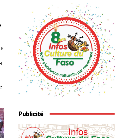
s
de
el
e
Publicité