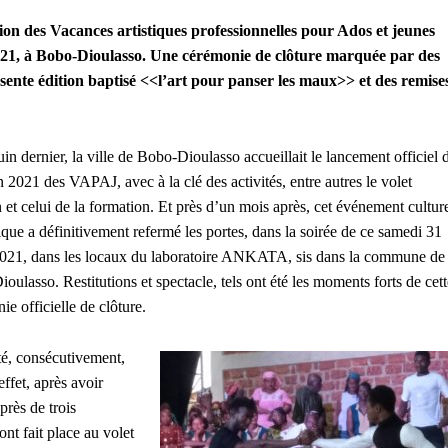
tion des Vacances artistiques professionnelles pour Ados et jeunes
021, à Bobo-Dioulasso. Une cérémonie de clôture marquée par des
ésente édition baptisé <<l’art pour panser les maux>> et des remise
uin dernier, la ville de Bobo-Dioulasso accueillait le lancement officiel 
on 2021 des VAPAJ, avec à la clé des activités, entre autres le volet
n et celui de la formation. Et près d’un mois après, cet événement cultur
stique a définitivement refermé les portes, dans la soirée de ce samedi 31
 2021, dans les locaux du laboratoire ANKATA, sis dans la commune de
oulasso. Restitutions et spectacle, tels ont été les moments forts de cett
ie officielle de clôture.
nté, consécutivement,
ffet, après avoir
près de trois
ont fait place au volet