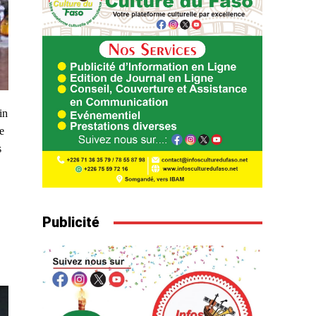
in
e
s
Publicité