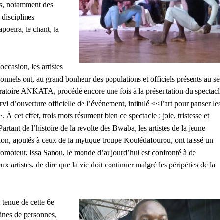
res, notamment des
 disciplines
apoeira, le chant, la
occasion, les artistes
ionnels ont, au grand bonheur des populations et officiels présents au se
ratoire ANKATA, procédé encore une fois à la présentation du spectacl
rvi d’ouverture officielle de l’événement, intitulé <<l’art pour panser le
À cet effet, trois mots résument bien ce spectacle : joie, tristesse et
Partant de l’histoire de la revolte des Bwaba, les artistes de la jeune
ion, ajoutés à ceux de la mytique troupe Koulédafourou, ont laissé un
romoteur, Issa Sanou, le monde d’aujourd’hui est confronté à de
 artistes, de dire que la vie doit continuer malgré les péripéties de la
a tenue de cette 6e
ines de personnes,