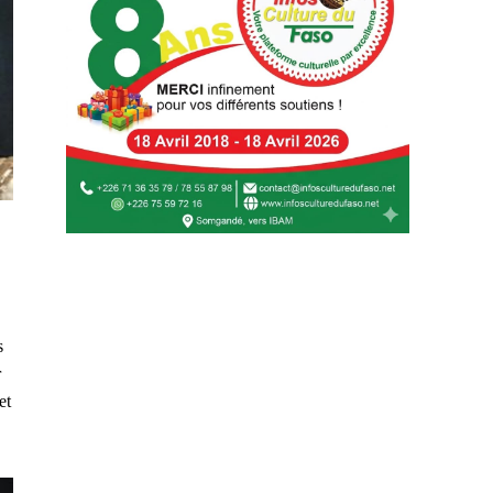
s
r
et