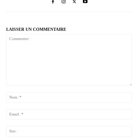
LAISSER UN COMMENTAIRE
Commenter
:
No
:*
Ema
:*
Sit
: