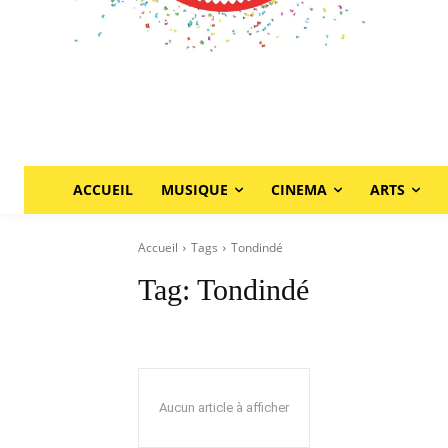
ACCUEIL
MUSIQUE
CINEMA
ARTS
Accueil
Tags
Tondindé
Tag:
Tondindé
Aucun article à afficher