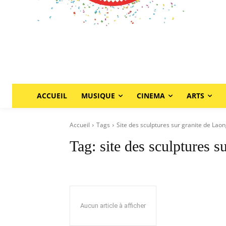
ACCUEIL
MUSIQUE
CINEMA
ARTS
Accueil
Tags
Site des sculptures sur granite de Lao
Tag:
site des sculptures s
Aucun article à afficher