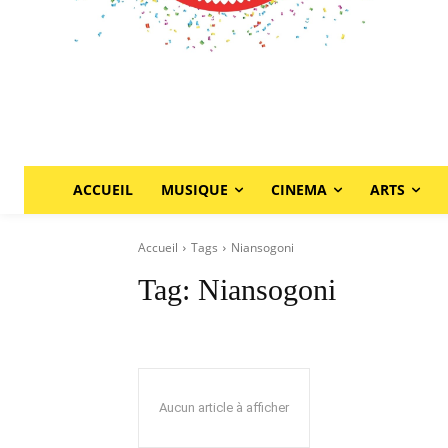
ACCUEIL
MUSIQUE
CINEMA
ARTS
Accueil
Tags
Niansogoni
Tag:
Niansogoni
Aucun article à afficher