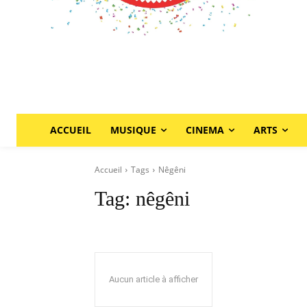
ACCUEIL
MUSIQUE
CINEMA
ARTS
Accueil
Tags
Nêgêni
Tag:
nêgêni
Aucun article à afficher