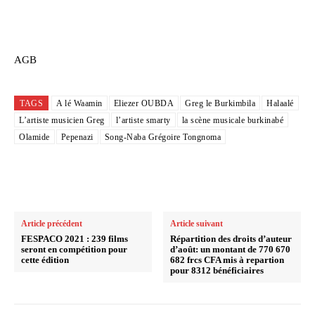
AGB
TAGS
A lé Waamin
Eliezer OUBDA
Greg le Burkimbila
Halaalé
L’artiste musicien Greg
l’artiste smarty
la scène musicale burkinabé
Olamide
Pepenazi
Song-Naba Grégoire Tongnoma
Article précédent
Article suivant
FESPACO 2021 : 239 films
Répartition des droits d’auteur
seront en compétition pour
d’août: un montant de 770 670
cette édition
682 frcs CFA mis à repartion
pour 8312 bénéficiaires