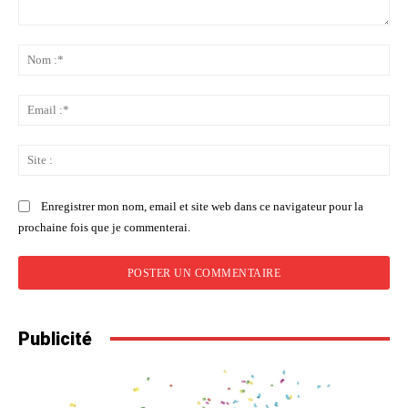
Commenter
:
No
:*
Ema
:*
Sit
:
Enregistrer mon nom, email et site web dans ce navigateur pour la
prochaine fois que je commenterai.
Publicité