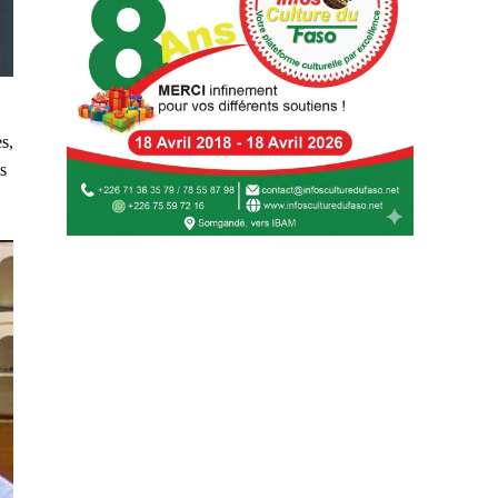
s,
és