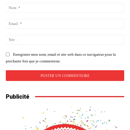
:
No
:*
Ema
:*
Sit
:
Enregistrer mon nom, email et site web dans ce navigateur pour la
prochaine fois que je commenterai.
Publicité