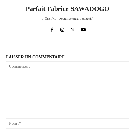
Parfait Fabrice SAWADOGO
https://infosculturedufaso.net/
LAISSER UN COMMENTAIRE
Commenter
:
No
:*