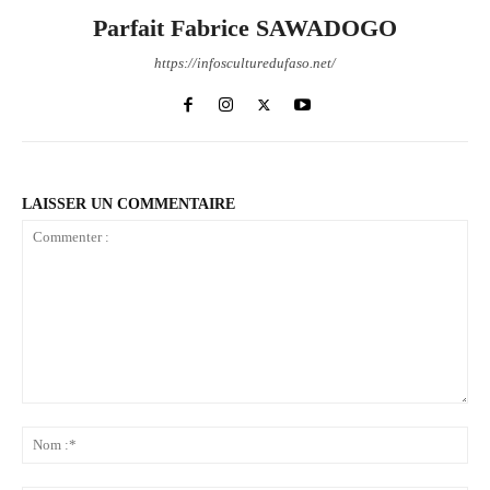
Parfait Fabrice SAWADOGO
https://infosculturedufaso.net/
LAISSER UN COMMENTAIRE
Commenter
:
No
:*