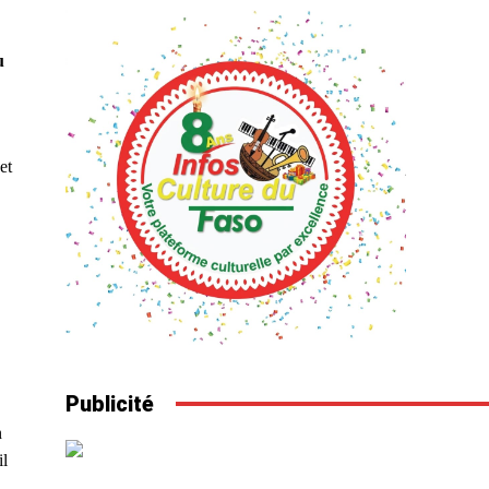
u
et
Publicité
n
il