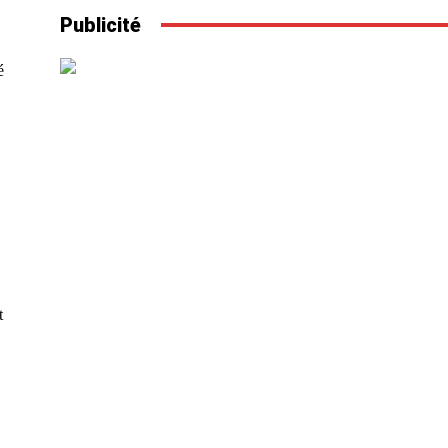
Publicité
é
t