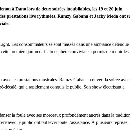
nou à Dano lors de deux soirées inoubliables, les 19 et 20 juin
t des prestations live rythmées, Ramzy Gabana et Jacky Meda ont s
iale.
t Light. Les consommateurs se sont massés dans une ambiance détendue 
e cette première journée. L’atmosphère conviviale a permis de réunir les
n avec les prestations musicales. Ramzy Gabana a ouvert la soirée avec
-décalé, qui a rapidement conquis le public. Son show électrisant a
re danser la foule avec ses morceaux profondément ancrés dans la traditio
 avec le public ont fait lever toute l’assistance. À plusieurs reprises, 
c à son égard.