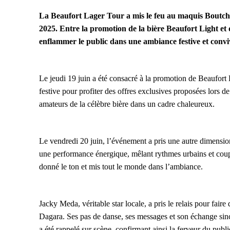
La Beaufort Lager Tour a mis le feu au maquis Boutchie
2025. Entre la promotion de la bière Beaufort Light e
enflammer le public dans une ambiance festive et conviv
Le jeudi 19 juin a été consacré à la promotion de Beaufor
festive pour profiter des offres exclusives proposées lors d
amateurs de la célèbre bière dans un cadre chaleureux.
Le vendredi 20 juin, l’événement a pris une autre dimensio
une performance énergique, mêlant rythmes urbains et coupé
donné le ton et mis tout le monde dans l’ambiance.
Jacky Meda, véritable star locale, a pris le relais pour fai
Dagara. Ses pas de danse, ses messages et son échange sincère
a été rappelé sur scène, confirmant ainsi la ferveur du publi