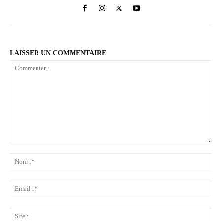
LAISSER UN COMMENTAIRE
Commenter
:
No
:*
Ema
:*
Sit