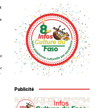
t
n
te
ue
e
Publicité