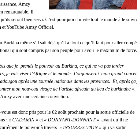
nnaissance, Amzy
en remarquable. Il
qu’ils seront bien servi. C’est pourquoi il invite tout le monde à le suivr
m et YouTube Amzy Officiel.
au Burkina même s’il sait déjà qu’il a tout ce qu’il faut pour aller compét
tional qui sont compris par son peuple pour avoir le maximum de force
ois que je prends le pouvoir au Burkina, ce qui ne va pas tarder
urs, je vais viser l’Afrique et le monde. J’organiserai mon grand concer
dougou après une tournée nationale dans les provinces. Et, après ça 
ntrer mon nouveau visage de l’artiste africain au lieu de burkinabè »
,
 Amzy avec une certaine conviction.
vous est donc pris pour le 02 août prochain pour la sortie officielle de
ons :
« GADAMIN »
et
« DONNANT-DONNANT »
avant qu’il ne
carrément le pouvoir à travers
« INSURRECTION »
qui va sortir