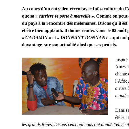
Au cours d’un entretien récent avec Infos culture du 
que sa
« carrière se porte à merveille »
. Comme on peut ef
du pays à la rencontre des mélomanes. Disons qu’il est 
et être bien applaudi. Il donne rendez-vous le 02 août p
« GADAMIN »
et
« DONNANT-DONNANT »
qui ont 
davantage sur son actualité ainsi que ses projets.
Inspiré
Amzy ré
chante 
l’Afriq
artiste
monde n
Dans sa 
été sur
les grands frères. Disons ceux qui nous ont donné l’envie de