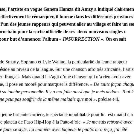
Faso, l’artiste en vogue Ganem Hamza dit Amzy a indiqué clairemen
fectivement le remarquer, il tourne dans les différentes provinces
l’un des jeunes rappeurs qui peuvent aller au village et faire un so
rochain pour la sortie officielle de ses deux nouveaux singles :
pour but d’annoncer l’album
« INSURRECTION »
. On en sait
 de Smarty, Soprano et Lyle Wanne, la particularité du jeune rappeur
side au niveau de la langue. Sur une chanson afro très africaine, l’artis
en français. Mais quand il s’agit d’une chanson qui n’a rien avoir avec
ue, il pose en mooré pour marquer la différence.
« De toute façon chaq
 à sa touche personnelle. Il y a ma folie aussi que je mets dedans. Tout l
e peut pas souffrir de la même maladie que moi »
, précise-t-il.
jeune brillante carrière, le spectacle inoubliable pour lui est quand il a
 le plateau de Faso Hip-Hop à la Patte-d’oie.
« Je me suis retrouvé avec
 faire ce style. La manière avec laquelle le public m’a reçu, j’ai été