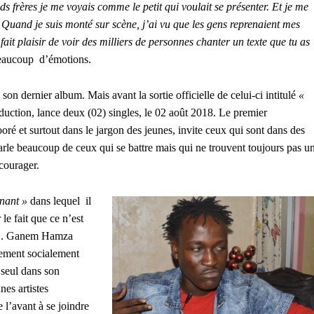
 frères je me voyais comme le petit qui voulait se présenter. Et je me
. Quand je suis monté sur scène, j’ai vu que les gens reprenaient mes
it plaisir de voir des milliers de personnes chanter un texte que tu as
 beaucoup d’émotions.
on dernier album. Mais avant la sortie officielle de celui-ci intitulé
«
duction, lance deux (02) singles, le 02 août 2018. Le premier
oré et surtout dans le jargon des jeunes, invite ceux qui sont dans des
parle beaucoup de ceux qui se battre mais qui ne trouvent toujours pas u
écourager.
nant »
dans lequel il
 le fait que ce n’est
»
. Ganem Hamza
lement socialement
 seul dans son
nes artistes
e l’avant à se joindre