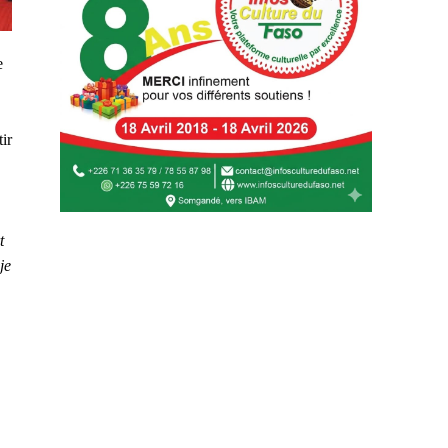
e
ir
.
t
je