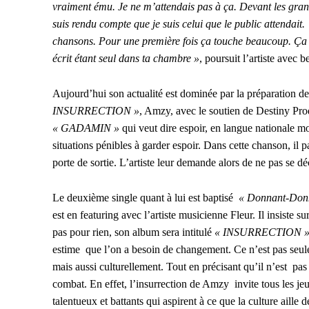
vraiment ému. Je ne m’attendais pas à ça. Devant les grands
suis rendu compte que je suis celui que le public attendait
chansons. Pour une première fois ça touche beaucoup. Ça fa
écrit étant seul dans ta chambre »
, poursuit l’artiste avec
Aujourd’hui son actualité est dominée par la préparation de s
INSURRECTION »
, Amzy, avec le soutien de Destiny Pro
« GADAMIN »
qui veut dire espoir, en langue nationale mo
situations pénibles à garder espoir. Dans cette chanson, il 
porte de sortie. L’artiste leur demande alors de ne pas se d
Le deuxième single quant à lui est baptisé
« Donnant-Don
est en featuring avec l’artiste musicienne Fleur. Il insiste sur
pas pour rien, son album sera intitulé
« INSURRECTION 
estime que l’on a besoin de changement. Ce n’est pas seu
mais aussi culturellement. Tout en précisant qu’il n’est pas
combat. En effet, l’insurrection de Amzy invite tous les jeu
talentueux et battants qui aspirent à ce que la culture aille d