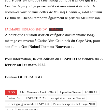
épuré avec un langage cinématographique très fort qui a su
toucher le jury. Et je pense qu’il est important d’écouter de
nouvelles voix comme celles de Youssef Chebbi »
, a-t-il soutenu.
Le film de Chebbi remporte également le prix du Meilleur son.
PALMARES-FESPACO-2023-DV
Télécharger
À noter que L’Étalon d’or en catégorie documentaire long-
métrage est revenu à Carlos Yuri Ceuninck du Cape Vert, pour
son film
« Omi Nobu/L’homme Nouveau ».
Pour information,
la 29e édition du FESPACO se tiendra du 22
février au 1er mars 2025.
Boukari OUEDRAOGO
TAGS
Alex Moussa SAWADOGO
Appoline Traoré
ASHKAL
Étalon d'or
FESPACO 2023
Le capitaine Ibrahim Traoré
Le délégué général du FESPACO
Palais des sports de Ouaga 2000