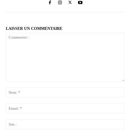
LAISSER UN COMMENTAIRE
Commenter
:
No
:*
Ema
:*
Sit
: