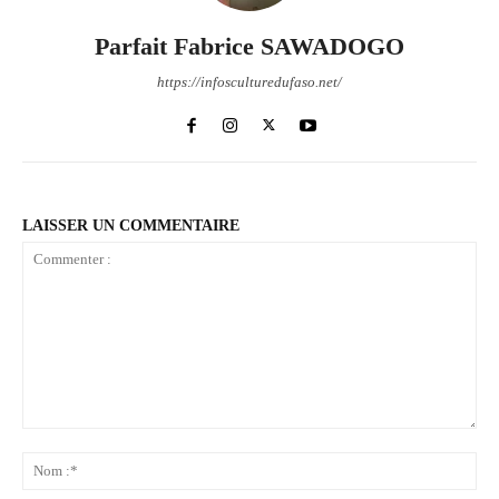
Parfait Fabrice SAWADOGO
https://infosculturedufaso.net/
LAISSER UN COMMENTAIRE
Commenter
:
No
:*