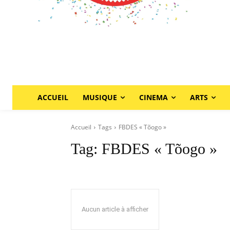
ACCUEIL
MUSIQUE
CINEMA
ARTS
Accueil
Tags
FBDES « Tõogo »
Tag:
FBDES « Tõogo »
Aucun article à afficher