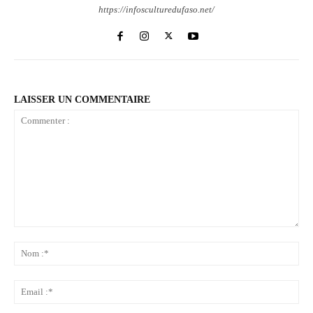
https://infosculturedufaso.net/
LAISSER UN COMMENTAIRE
Commenter
:
No
:*
Ema
:*