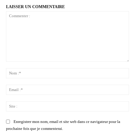
LAISSER UN COMMENTAIRE
Commenter
:
No
:*
Ema
:*
Sit
:
Enregistrer mon nom, email et site web dans ce navigateur pour la
prochaine fois que je commenterai.