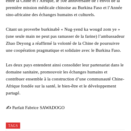
entre la Chine et l’Afrique, le 50e anniversaire de l’envoi de la
première mission médicale chinoise au Burkina Faso et l’Année
sino-africaine des échanges humains et culturels.
Citant un proverbe burkinabè « Nug-yend ka wougd zom ye »
(une seule main ne peut pas ramasser de la farine) l’ambassadeur
Zhao Deyong a réaffirmé la volonté de la Chine de poursuivre
une coopération pragmatique et solidaire avec le Burkina Faso.
Les deux pays entendent ainsi consolider leur partenariat dans le
domaine sanitaire, promouvoir les échanges humains et
contribuer ensemble à la construction d’une communauté Chine-
Afrique fondée sur la santé, le bien-être et le développement
partagé.
✍️ Parfait Fabrice SAWADOGO
TAGS