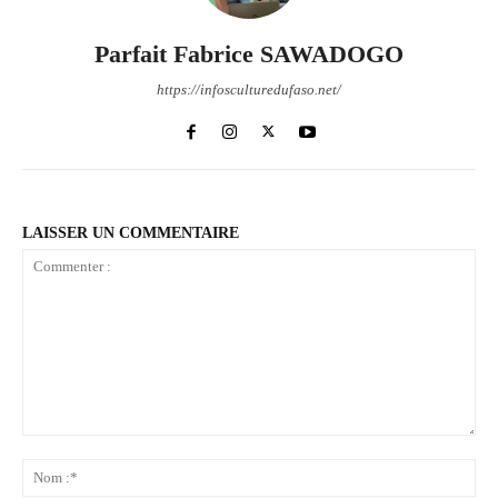
Parfait Fabrice SAWADOGO
https://infosculturedufaso.net/
LAISSER UN COMMENTAIRE
Commenter
:
No
:*