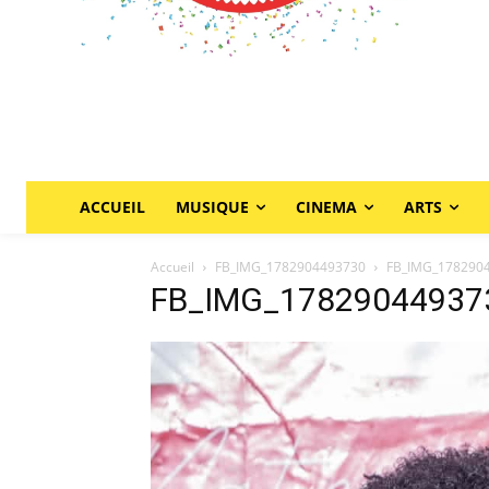
ACCUEIL
MUSIQUE
CINEMA
ARTS
Accueil
FB_IMG_1782904493730
FB_IMG_178290
FB_IMG_17829044937