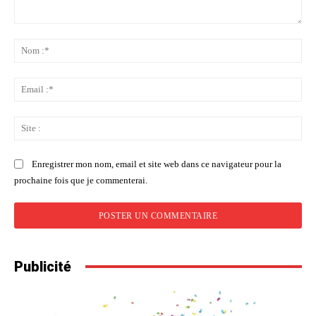
Commenter
:
No
:*
Ema
:*
Sit
:
Enregistrer mon nom, email et site web dans ce navigateur pour la
prochaine fois que je commenterai.
Publicité