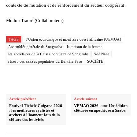
contexte de mutation et de renforcement du secteur coopératif.
Modou Traoré (Collaborateur)
TAGS
.l’Union économique et monétaire ouest-africaine (UEMOA)
Assemblée générale de Songtaaba
la maison de la femme
les sociétaires de la Caisse populaire de Songtaaba
Noé Nana
réseau des caisses populaires du Burkina Faso
SOCIÉTÉ
Article précédent
Article suivant
Festival Tiébélé Guigana 2026
VEMAO 2026 : une 10e édition
: les meilleures cyclistes et
clôturée en apothéose à Saaba
archers à l’honneur lors de la
clôture des festivités