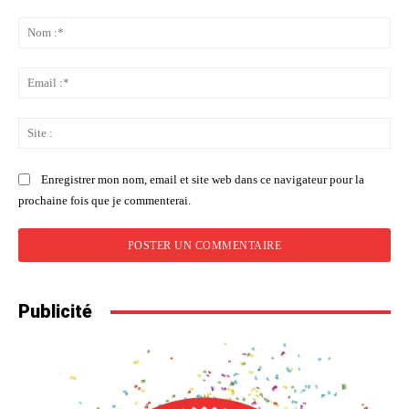
Commenter
:
No
:*
Ema
:*
Sit
:
Enregistrer mon nom, email et site web dans ce navigateur pour la
prochaine fois que je commenterai.
Publicité