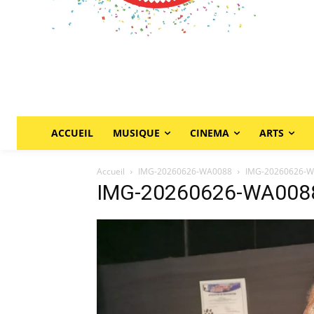
ACCUEIL
MUSIQUE
CINEMA
ARTS
Accueil
IMG-20260626-WA0088
IMG-20260626-
IMG-20260626-WA008