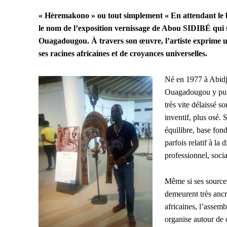
« Hèremakono » ou tout simplement « En attendant le b
le nom de l’exposition vernissage de Abou SIDIBÉ qui s
Ouagadougou. À travers son œuvre, l’artiste exprime une 
ses racines africaines et de croyances universelles.
Né en 1977 à Abidja
Ouagadougou y puise
très vite délaissé 
inventif, plus osé. 
équilibre, base fon
parfois relatif à l
professionnel, social
Même si ses sources
demeurent très ancr
africaines, l’assemb
organise autour de 