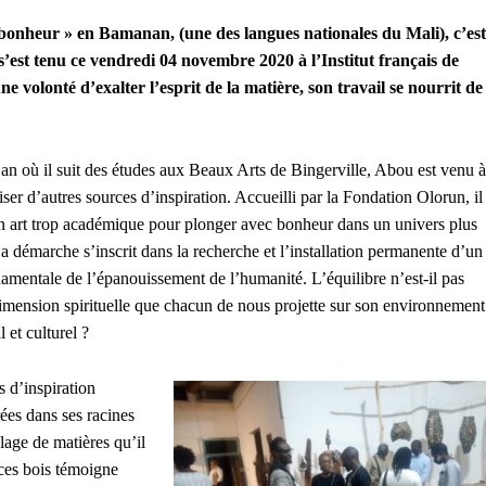
onheur » en Bamanan, (une des langues nationales du Mali), c’est
’est tenu ce vendredi 04 novembre 2020 à l’Institut français de
volonté d’exalter l’esprit de la matière, son travail se nourrit de
n où il suit des études aux Beaux Arts de Bingerville, Abou est venu à
r d’autres sources d’inspiration. Accueilli par la Fondation Olorun, il
son art trop académique pour plonger avec bonheur dans un univers plus
Sa démarche s’inscrit dans la recherche et l’installation permanente d’un
damentale de l’épanouissement de l’humanité. L’équilibre n’est-il pas
a dimension spirituelle que chacun de nous projette sur son environnement
 et culturel ?
 d’inspiration
ées dans ses racines
lage de matières qu’il
ces bois témoigne