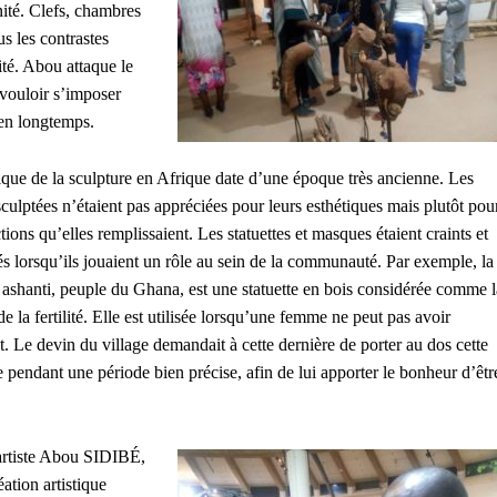
ité. Clefs, chambres
us les contrastes
ité. Abou attaque le
 vouloir s’imposer
ien longtemps.
ique de la sculpture en Afrique date d’une époque très ancienne. Les
sculptées n’étaient pas appréciées pour leurs esthétiques mais plutôt pou
tions qu’elles remplissaient. Les statuettes et masques étaient craints et
és lorsqu’ils jouaient un rôle au sein de la communauté. Par exemple, la
ashanti, peuple du Ghana, est une statuette en bois considérée comme l
e la fertilité. Elle est utilisée lorsqu’une femme ne peut pas avoir
t. Le devin du village demandait à cette dernière de porter au dos cette
te pendant une période bien précise, afin de lui apporter le bonheur d’êtr
artiste Abou SIDIBÉ,
éation artistique