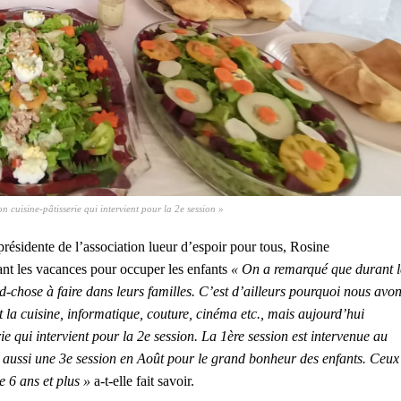
 cuisine-pâtisserie qui intervient pour la 2e session »
présidente de l’association lueur d’espoir pour tous, Rosine
ant les vacances pour occuper les enfants
« On a remarqué que durant l
d-chose à faire dans leurs familles. C’est d’ailleurs pourquoi nous avo
t la cuisine, informatique, couture, cinéma etc., mais aujourd’hui
rie qui intervient pour la 2e session. La 1ère session est intervenue au
ra aussi une 3e session en Août pour le grand bonheur des enfants. Ceux
e 6 ans et plus »
a-t-elle fait savoir.