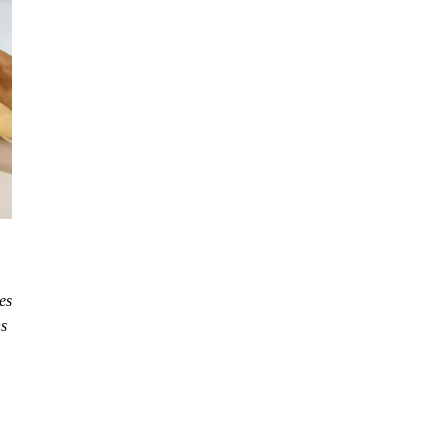
es
ns