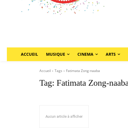
ACCUEIL
MUSIQUE
CINEMA
ARTS
Accueil
Tags
Fatimata Zong-naaba
Tag:
Fatimata Zong-naab
Aucun article à afficher