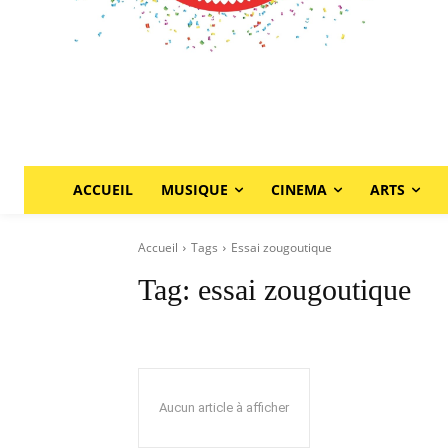
ACCUEIL
MUSIQUE
CINEMA
ARTS
Accueil
Tags
Essai zougoutique
Tag:
essai zougoutique
Aucun article à afficher