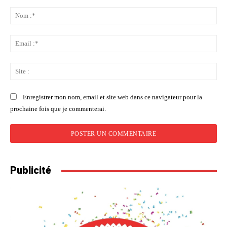
Commenter
:
No
:*
Ema
:*
Sit
:
Enregistrer mon nom, email et site web dans ce navigateur pour la
prochaine fois que je commenterai.
Publicité