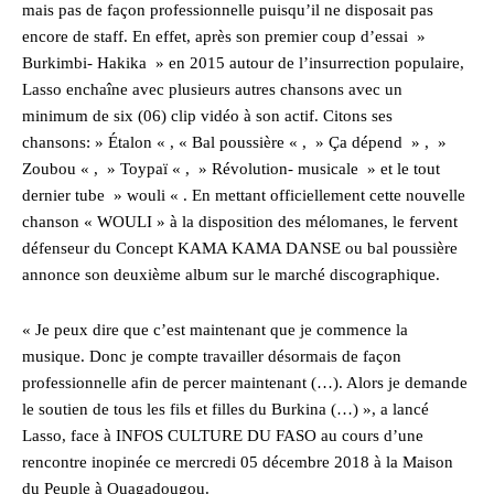
mais pas de façon professionnelle puisqu’il ne disposait pas
encore de staff. En effet, après son premier coup d’essai »
Burkimbi- Hakika » en 2015 autour de l’insurrection populaire,
Lasso enchaîne avec plusieurs autres chansons avec un
minimum de six (06) clip vidéo à son actif. Citons ses
chansons: » Étalon « , « Bal poussière « , » Ça dépend » , »
Zoubou « , » Toypaï « , » Révolution- musicale » et le tout
dernier tube » wouli « . En mettant officiellement cette nouvelle
chanson « WOULI » à la disposition des mélomanes, le fervent
défenseur du Concept KAMA KAMA DANSE ou bal poussière
annonce son deuxième album sur le marché discographique.
« Je peux dire que c’est maintenant que je commence la
musique. Donc je compte travailler désormais de façon
professionnelle afin de percer maintenant (…). Alors je demande
le soutien de tous les fils et filles du Burkina (…) », a lancé
Lasso, face à INFOS CULTURE DU FASO au cours d’une
rencontre inopinée ce mercredi 05 décembre 2018 à la Maison
du Peuple à Ouagadougou.