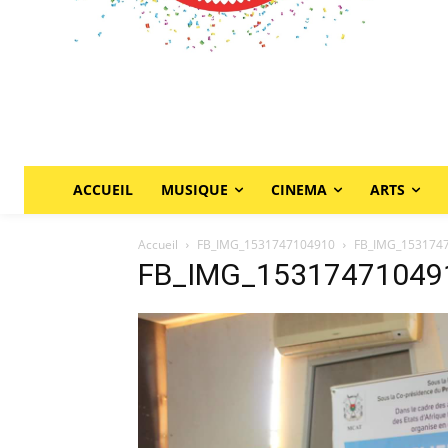
ACCUEIL
MUSIQUE
CINEMA
ARTS
Accueil
FB_IMG_1531747104910
FB_IMG_153174
FB_IMG_15317471049