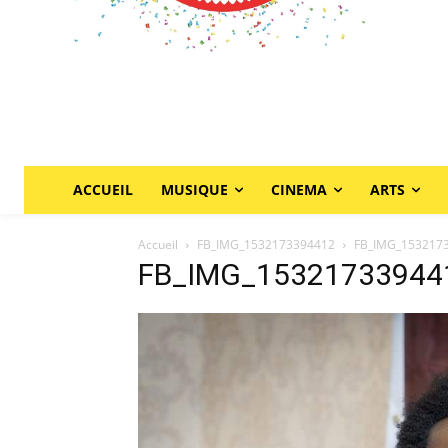
ACCUEIL
MUSIQUE
CINEMA
ARTS
Accueil
FB_IMG_1532173394412
FB_IMG_153217
FB_IMG_15321733944