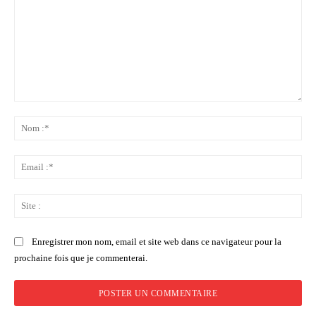
Commenter
:
No
:*
Ema
:*
Sit
:
Enregistrer mon nom, email et site web dans ce navigateur pour la
prochaine fois que je commenterai.