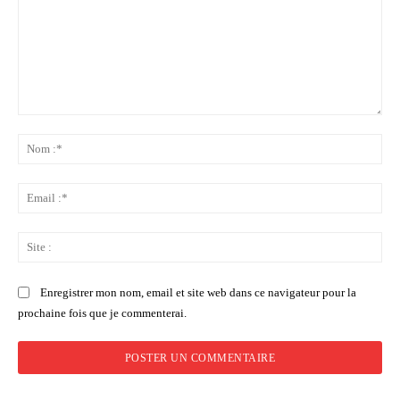
Commenter
:
No
:*
Ema
:*
Sit
:
Enregistrer mon nom, email et site web dans ce navigateur pour la
prochaine fois que je commenterai.