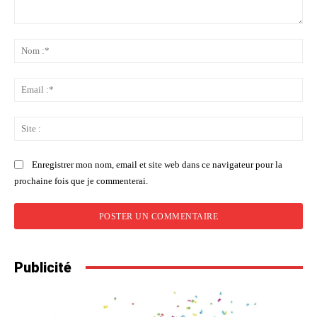
Commenter
:
No
:*
Ema
:*
Sit
:
Enregistrer mon nom, email et site web dans ce navigateur pour la
prochaine fois que je commenterai.
Publicité