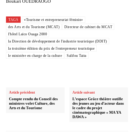
Boukari OUÉDRAOGO
TAGS
«Tourisme et entrepreneuriat féminin»
des Arts et du Tourisme (MCAT)
Directeur de cabinet du MCAT
l'hôtel Laïco Ouaga 2000
la Direction de développement de l'industrie touristique (DDIT)
la troisième édition du prix de l'entrepreneur touristique
le ministère en charge de la culture
Salifou Taita
Article précédent
Article suivant
Compte rendu du Conseil des
L’espace Grâce théâtre outille
ministres volet Culture, des
des jeunes au jeu d’acteur dans
Arts et du Tourisme
le cadre du projet
cinématographique « MA YA
DAWA »