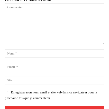
Commenter
:
No
:*
Ema
:*
Sit
:
Enregistrer mon nom, email et site web dans ce navigateur pour la
prochaine fois que je commenterai.