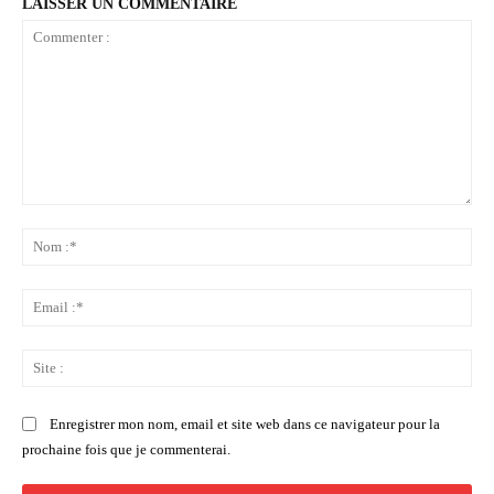
LAISSER UN COMMENTAIRE
Commenter
:
No
:*
Ema
:*
Sit
:
Enregistrer mon nom, email et site web dans ce navigateur pour la
prochaine fois que je commenterai.