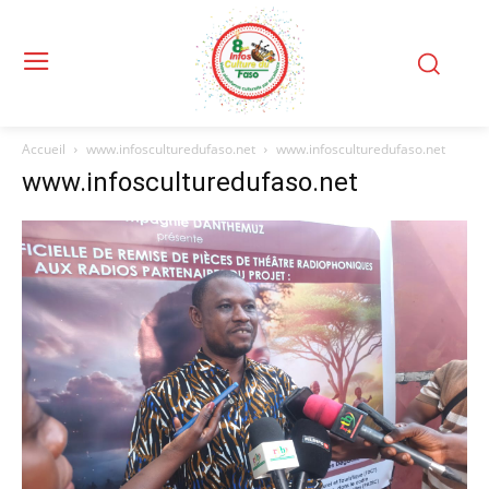
Accueil
www.infosculturedufaso.net
www.infosculturedufaso.net
www.infosculturedufaso.net