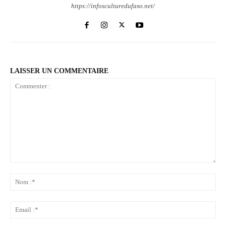
https://infosculturedufaso.net/
LAISSER UN COMMENTAIRE
Commenter
:
No
:*
Ema
:*