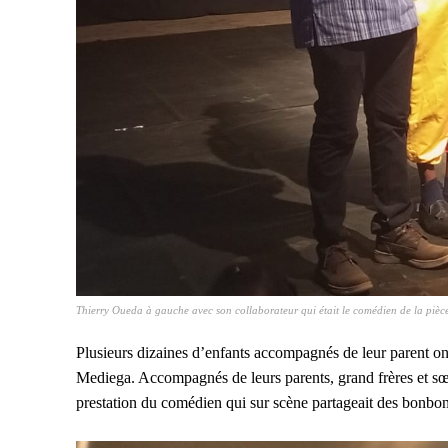
Thierry Oueda à gauche avec son collaborateur qui était le comédien de la pièc
Plusieurs dizaines d’enfants accompagnés de leur parent on
Mediega. Accompagnés de leurs parents, grand frères et sœu
prestation du comédien qui sur scène partageait des bonbon