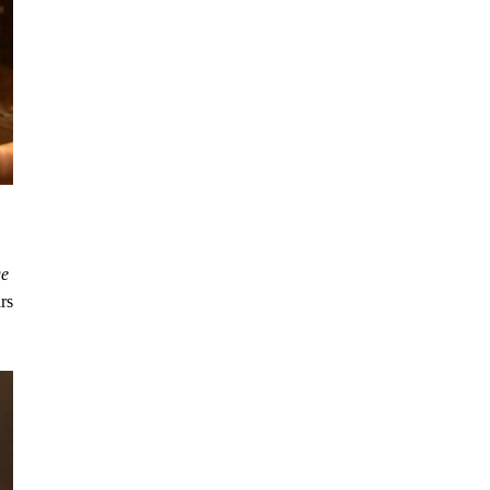
ge
rs