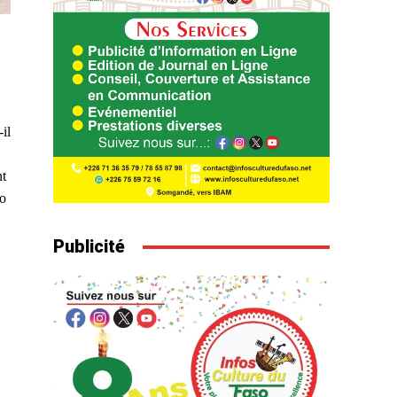
il
nt
ro
Publicité