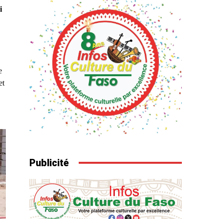
i
e
et
Publicité