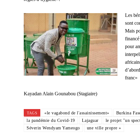
Les bén
sont co
Mais pou
financé
pour am
interpe
africain
d’abord
franc»
Kayadan Alain Gounabou (Stagiaire)
«le vagabond de l'assainissement»
Burkina Fas
TAGS
la pandémie du Covid-19
Lajaguar
le projet "un spec
Séverin Wendyam Yameogo
une ville propre »