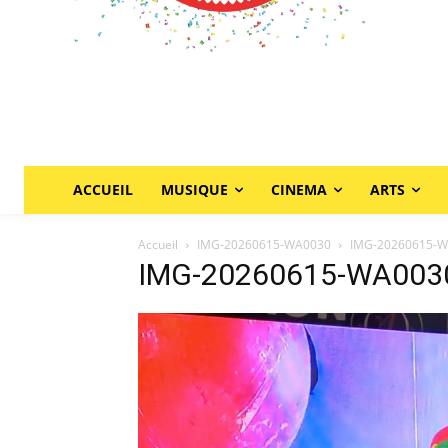
ACCUEIL
MUSIQUE
CINEMA
ARTS
Accueil
IMG-20260615-WA0030
IMG-20260615-
IMG-20260615-WA003