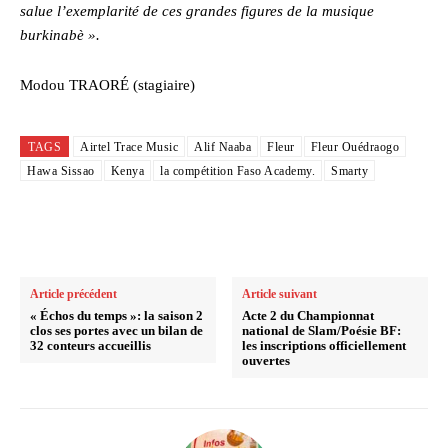
salue l’exemplarité de ces grandes figures de la musique
burkinabè ».
Modou TRAORÉ (stagiaire)
TAGS
Airtel Trace Music
Alif Naaba
Fleur
Fleur Ouédraogo
Hawa Sissao
Kenya
la compétition Faso Academy.
Smarty
Article précédent
Article suivant
« Échos du temps »: la saison 2
Acte 2 du Championnat
clos ses portes avec un bilan de
national de Slam/Poésie BF:
32 conteurs accueillis
les inscriptions officiellement
ouvertes