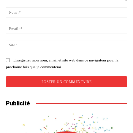
Commenter
:
No
:*
Ema
:*
Sit
:
Enregistrer mon nom, email et site web dans ce navigateur pour la
prochaine fois que je commenterai.
Publicité