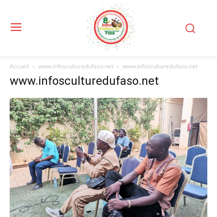
Accueil
www.infosculturedufaso.net
www.infosculturedufaso.net
www.infosculturedufaso.net