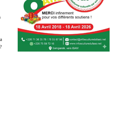
s
’a
?