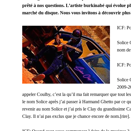
prêté à nos questions. L’artiste burkinabé qui évolue p
marché du disque. Nous vous invitons à découvrir plus su
ICF: Po
Solice 
nom de 
ICF: Po
Solice 
2009-20
appeler Coulby, c’est la qu’il ma fait remarquer que tout le
le nom Solice après j’ai passer à Harmand Ghetto par ce que
revenir au nom Solice et j’ai pris le Clay du grandissime 
Clay. Il n’ai pas exclus que je chance encore de nom.[rire].