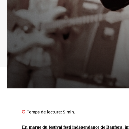
Temps de lecture:
5
min.
En marge du festival festi indépendance de Banfora, info