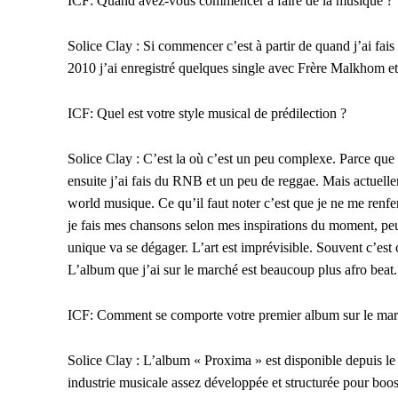
ICF: Quand avez-vous commencer à faire de la musique ?
Solice Clay : Si commencer c’est à partir de quand j’ai fai
2010 j’ai enregistré quelques single avec Frère Malkhom et 
ICF: Quel est votre style musical de prédilection ?
Solice Clay : C’est la où c’est un peu complexe. Parce que
ensuite j’ai fais du RNB et un peu de reggae. Mais actuellem
world musique. Ce qu’il faut noter c’est que je ne me renfe
je fais mes chansons selon mes inspirations du moment, peut
unique va se dégager. L’art est imprévisible. Souvent c’est
L’album que j’ai sur le marché est beaucoup plus afro beat.
ICF: Comment se comporte votre premier album sur le mar
Solice Clay : L’album « Proxima » est disponible depuis l
industrie musicale assez développée et structurée pour boo