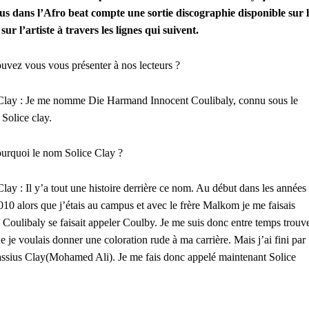
lus dans l’Afro beat compte une sortie discographie disponible sur 
r l’artiste à travers les lignes qui suivent.
uvez vous vous présenter à nos lecteurs ?
Clay : Je me nomme Die Harmand Innocent Coulibaly, connu sous le
Solice clay.
urquoi le nom Solice Clay ?
Clay : Il y’a tout une histoire derrière ce nom. Au début dans les années
10 alors que j’étais au campus et avec le frère Malkom je me faisais
s Coulibaly se faisait appeler Coulby. Je me suis donc entre temps trouv
 je voulais donner une coloration rude à ma carrière. Mais j’ai fini par
Cassius Clay(Mohamed Ali). Je me fais donc appelé maintenant Solice