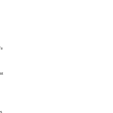
’a
nt
es