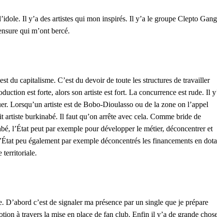
d’idole. Il y’a des artistes qui mon inspirés. Il y’a le groupe Clepto Gang
Censure qui m’ont bercé.
st du capitalisme. C’est du devoir de toute les structures de travailler
uction est forte, alors son artiste est fort. La concurrence est rude. Il y
iquer. Lorsqu’un artiste est de Bobo-Dioulasso ou de la zone on l’appel
it artiste burkinabé. Il faut qu’on arrête avec cela. Comme bride de
bé, l’État peut par exemple pour développer le métier, déconcentrer et
 L’État peu également par exemple déconcentrés les financements en dota
 territoriale.
te. D’abord c’est de signaler ma présence par un single que je prépare
tion à travers la mise en place de fan club. Enfin il y’a de grande chos